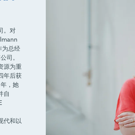
司。对
hlmann
作为总经
家公司。
资源为重
四年后获
 年，她
并自
E
、现代和以