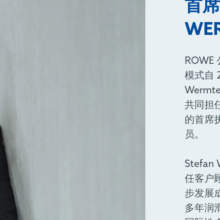
首席
WE
ROW
模式自 
Wermte
共同担任 
的首席
员。
Stefa
任客户
步发展
多年润滑