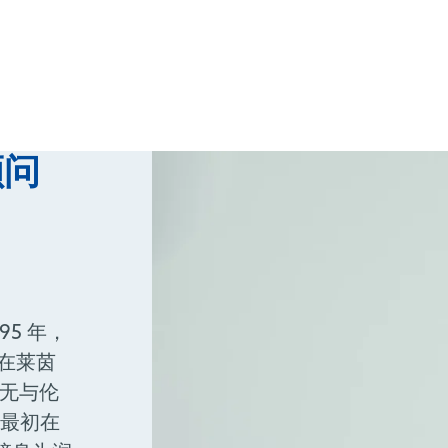
顾问
95 年，
年）在莱茵
中无与伦
 最初在