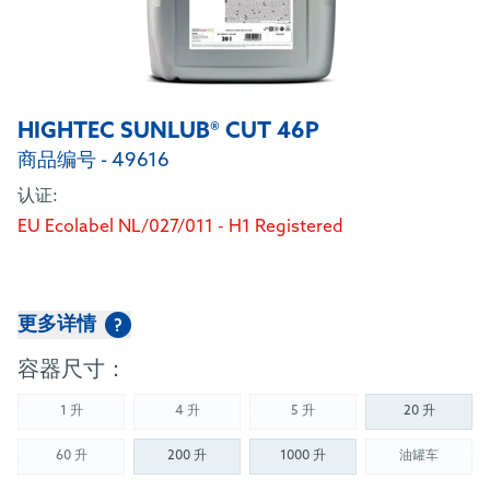
HIGHTEC SUNLUB® CUT 46P
商品编号 - 49616
认证:
EU Ecolabel NL/027/011 - H1 Registered
更多详情
?
容器尺寸：
1 升
4 升
5 升
20 升
(Not available)
(Not available)
(Not available)
60 升
200 升
1000 升
油罐车
(Not available)
(Not availab