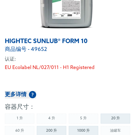
HIGHTEC SUNLUB® FORM 10
商品编号 - 49652
认证:
EU Ecolabel NL/027/011 - H1 Registered
更多详情
?
容器尺寸：
1 升
4 升
5 升
20 升
(Not available)
(Not available)
(Not available)
60 升
200 升
1000 升
油罐车
(Not available)
(Not availab