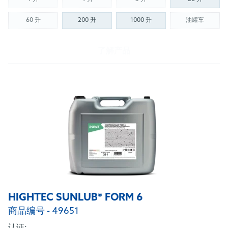
(Not available)
(Not available)
(Not available)
60 升
200 升
1000 升
油罐车
(Not available)
(Not availab
了解产品
HIGHTEC SUNLUB® FORM 6
商品编号 - 49651
认证: