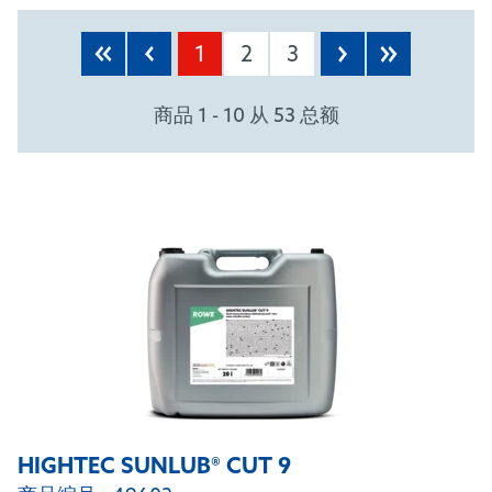
PRODUCTS
1
2
3
商品 1 - 10 从 53 总额
HIGHTEC SUNLUB® CUT 9