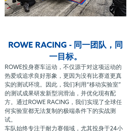
ROWE RACING - 同一团队，同
一目标。
ROWE投身赛车运动，不仅源于对这项运动的
热爱或追求良好形象，更因为没有比赛道更真
实的测试环境。因此，我们利用“移动实验室”
的测试成果研发新型润滑油，并优化现有配
方。通过ROWE RACING，我们实现了全球任
何实验室都无法复制的极端条件下的实战测
试。
车队始终专注于耐力赛领域，尤其投身于24小