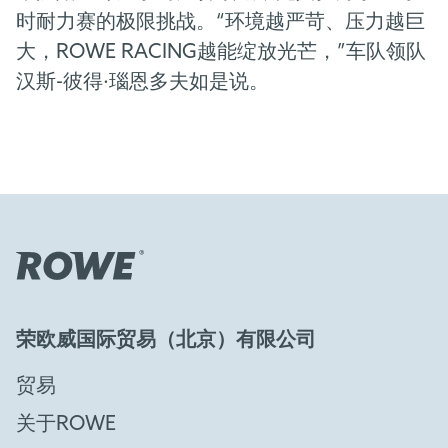
时耐力赛的极限挑战。“环境越严苛、压力越巨
大，ROWE RACING越能绽放光芒，”车队领队
汉斯-彼得·瑙恩多夫如是说。
前往ROWE RACING
荣欧威国际贸易（北京）有限公司
贸易
关于ROWE