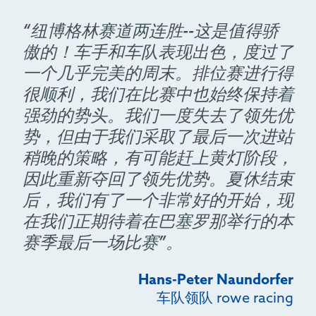
“纽博格林赛道两连胜--这是值得骄
傲的！车手和车队表现出色，度过了
一个几乎完美的周末。排位赛进行得
很顺利，我们在比赛中也始终保持着
强劲的势头。我们一度失去了领先优
势，但由于我们采取了最后一次进站
稍晚的策略，有可能赶上黄灯阶段，
因此重新夺回了领先优势。夏休结束
后，我们有了一个非常好的开始，现
在我们正期待着在巴塞罗那举行的本
赛季最后一场比赛”。
Hans-Peter Naundorfer
车队领队 rowe racing